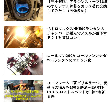
【完全解説】アラジンストーブ16型
のオリジナル綿芯をガラス芯に交換
してみた！（画像多め）
ペトロマックスHK500ランタンの
チャンバーが緩んでノズルが落下す
る？！対策はコレ！
コールマン200A,コールマンカナダ
200ランタンのケロシン化
ユニフレーム「薪グリルラージ」炭
落ちの悩みを100％解消～EARTH
ROCK ロストルベットが”神”過ぎ
る件