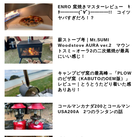
ENRO 窯焼きマスターレビュー ｷ
ﾀ━━━━(ﾟ∀ﾟ)━━━━!! コイツ
ヤバすぎだろ！？
薪ストーブ考｜Mt.SUMI
Woodstove AURA ver.2 マウン
トスミ～オーラ2の二次燃焼が最高
にいい感じ！
キャンプピザ窯の最高峰→「PLOW
のピザ窯（KABUTOのOEM版）」
レビュー｜とうとうたどり着いた感
ありあり！
コールマンカナダ200とコールマン
USA200A 2つのランタンの話