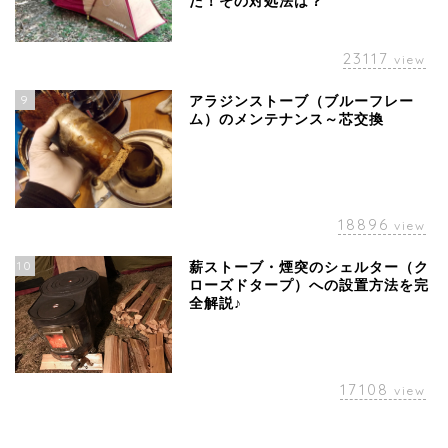
た！その対処法は？
23117
view
9
アラジンストーブ（ブルーフレー
ム）のメンテナンス～芯交換
18896
view
10
薪ストーブ・煙突のシェルター（ク
ローズドタープ）への設置方法を完
全解説♪
17108
view