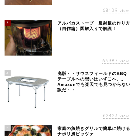
68109
view
3
アルパカストーブ 反射板の作り方
（自作編）図解入りで解説！
63987
view
4
廃版・・サウスフィールドのBBQ
テーブルへの想いはいずこへ。。
Amazonでも楽天でも見つからない
訳だ・・
62423
view
5
家庭の魚焼きグリルで簡単に焼ける
ナポリ風ピッツァ