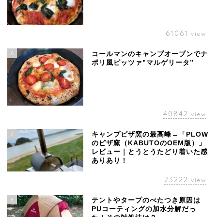
61061
view
6
コールマンのキャンプオーブンでナ
ポリ風ピッツァ”マルゲリータ”
40842
view
7
キャンプピザ窯の最高峰→「PLOW
のピザ窯（KABUTOのOEM版）」
レビュー｜とうとうたどり着いた感
ありあり！
23222
view
8
テントやタープのべたつき原因は
PUコーティングの加水分解だっ