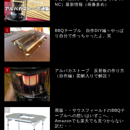
NC）最新情報（画像多め）
キャンプ日記
キャンプ場
2
BBQテーブル 自作DIY編～やっぱ
り自分で作っちゃったよ。笑
レシピ
キャンプギヤ＆メンテナ
ンス
3
アルパカストーブ 反射板の作り方
（自作編）図解入りで解説！
ランタン
テント・タープ・シェルタ
ー
4
廃版・・サウスフィールドのBBQテ
ーブルへの想いはいずこへ。。
ピザ窯
Amazonでも楽天でも見つからない
訳だ・・