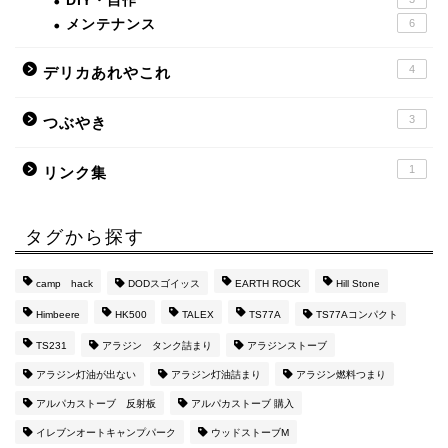
DIY・自作
メンテナンス
6
4
デリカあれやこれ
3
つぶやき
1
リンク集
タグから探す
camp hack
DODスゴイッス
EARTH ROCK
Hill Stone
Himbeere
HK500
TALEX
TS77A
TS77Aコンパクト
TS231
アラジン タンク詰まり
アラジンストーブ
アラジン灯油が出ない
アラジン灯油詰まり
アラジン燃料つまり
アルパカストーブ 反射板
アルパカストーブ 購入
イレブンオートキャンプパーク
ウッドストーブM