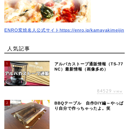
ENRO窯焼名人公式サイトhttps://enro.jp/kamayakimeijin
人気記事
1
アルパカストーブ通販情報（TS-77
NC）最新情報（画像多め）
84529
view
2
BBQテーブル 自作DIY編～やっぱ
り自分で作っちゃったよ。笑