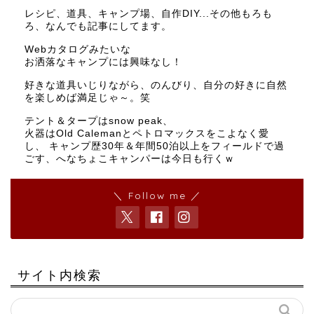
レシピ、道具、キャンプ場、自作DIY...その他もろも
ろ、なんでも記事にしてます。
Webカタログみたいな
お洒落なキャンプには興味なし！
好きな道具いじりながら、のんびり、自分の好きに自然
を楽しめば満足じゃ～。笑
テント＆タープはsnow peak、
火器はOld Calemanとペトロマックスをこよなく愛
し、 キャンプ歴30年＆年間50泊以上をフィールドで過
ごす、へなちょこキャンパーは今日も行くｗ
＼ Follow me ／
サイト内検索