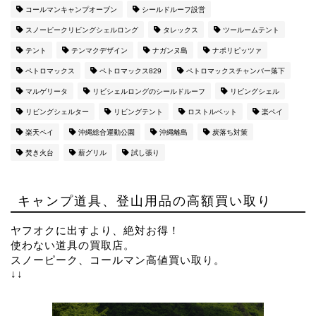
コールマンキャンプオーブン
シールドルーフ設営
スノーピークリビングシェルロング
タレックス
ツールームテント
テント
テンマクデザイン
ナガンヌ島
ナポリピッツァ
ペトロマックス
ペトロマックス829
ペトロマックスチャンバー落下
マルゲリータ
リビシェルロングのシールドルーフ
リビングシェル
リビングシェルター
リビングテント
ロストルベット
楽ペイ
楽天ペイ
沖縄総合運動公園
沖縄離島
炭落ち対策
焚き火台
薪グリル
試し張り
キャンプ道具、登山用品の高額買い取り
ヤフオクに出すより、絶対お得！
使わない道具の買取店。
スノーピーク、コールマン高値買い取り。
↓↓