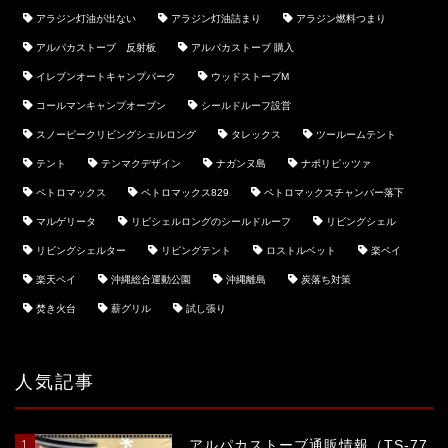
アラジン灯油が出ない
アラジン灯油詰まり
アラジン燃料つまり
アルパカストーブ 反射板
アルパカストーブ 購入
イレブンオートキャンプパーク
ウッドストーブM
コールマンキャンプオーブン
シールドルーフ設営
スノーピークリビングシェルロング
タレックス
ツールームテント
テント
テンマクデザイン
ナガンヌ島
ナポリピッツァ
ペトロマックス
ペトロマックス829
ペトロマックスチャンバー落下
マルゲリータ
リビシェルロングのシールドルーフ
リビングシェル
リビングシェルター
リビングテント
ロストルベット
楽ペイ
楽天ペイ
沖縄総合運動公園
沖縄離島
炭落ち対策
焚き火台
薪グリル
試し張り
ホーム
キャンプHACK
人気記事
キャンプの楽しみ方
1
アルパカストーブ通販情報（TS-77