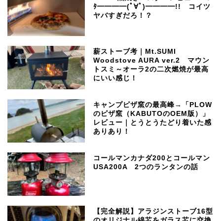
ﾀ━━━━(ﾟ∀ﾟ)━━━━!! コイツ
ヤバすぎだろ！？
薪ストーブ考｜Mt.SUMI
Woodstove AURA ver.2 マウン
トスミ～オーラ2の二次燃焼が最高
にいい感じ！
キャンプピザ窯の最高峰→「PLOW
のピザ窯（KABUTOのOEM版）」
レビュー｜とうとうたどり着いた感
ありあり！
コールマンカナダ200とコールマン
USA200A 2つのランタンの話
【完全解説】アラジンストーブ16型
のオリジナル綿芯をガラス芯に交換