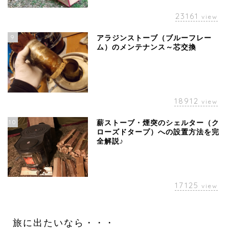
23161
view
9
アラジンストーブ（ブルーフレー
ム）のメンテナンス～芯交換
18912
view
10
薪ストーブ・煙突のシェルター（ク
ローズドタープ）への設置方法を完
全解説♪
17125
view
旅に出たいなら・・・