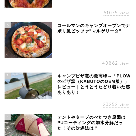
61075
view
6
コールマンのキャンプオーブンでナ
ポリ風ピッツァ”マルゲリータ”
40862
view
7
キャンプピザ窯の最高峰→「PLOW
のピザ窯（KABUTOのOEM版）」
レビュー｜とうとうたどり着いた感
ありあり！
23252
view
8
テントやタープのべたつき原因は
PUコーティングの加水分解だっ
た！その対処法は？