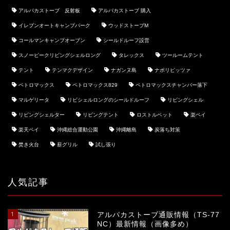
アルパカストーブ 反射板
アルパカストーブ 購入
イレブンオートキャンプパーク
ウッドストーブM
コールマンキャンプオーブン
シールドルーフ設営
スノーピークリビングシェルロング
タレックス
ツールームテント
テント
テンマクデザイン
ナガンヌ島
ナポリピッツァ
ペトロマックス
ペトロマックス829
ペトロマックスチャンバー落下
マルゲリータ
リビシェルロングのシールドルーフ
リビングシェル
リビングシェルター
リビングテント
ロストルベット
楽ペイ
楽天ペイ
沖縄総合運動公園
沖縄離島
炭落ち対策
焚き火台
薪グリル
試し張り
ホーム
キャンプHACK
人気記事
キャンプの楽しみ方
1
アルパカストーブ通販情報（TS-77
NC）最新情報（画像多め）