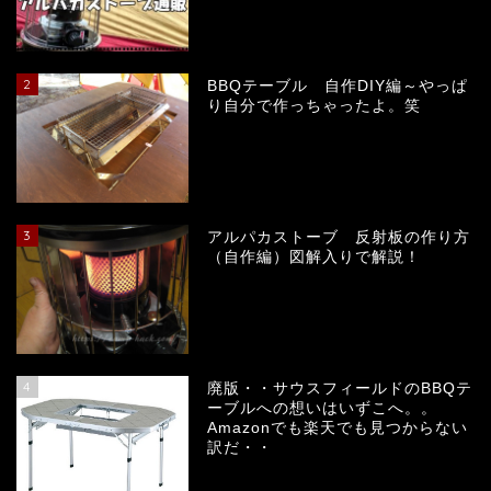
キャンプ日記
キャンプ場
2
BBQテーブル 自作DIY編～やっぱ
り自分で作っちゃったよ。笑
レシピ
キャンプギヤ＆メンテナ
ンス
3
アルパカストーブ 反射板の作り方
（自作編）図解入りで解説！
ランタン
テント・タープ・シェルタ
ー
4
廃版・・サウスフィールドのBBQテ
ーブルへの想いはいずこへ。。
ピザ窯
Amazonでも楽天でも見つからない
訳だ・・
薪ストーブ・焚き火