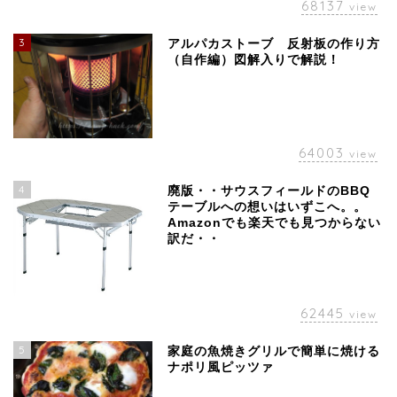
68137
view
3
アルパカストーブ 反射板の作り方
（自作編）図解入りで解説！
64003
view
4
廃版・・サウスフィールドのBBQ
テーブルへの想いはいずこへ。。
Amazonでも楽天でも見つからない
訳だ・・
62445
view
5
家庭の魚焼きグリルで簡単に焼ける
ナポリ風ピッツァ