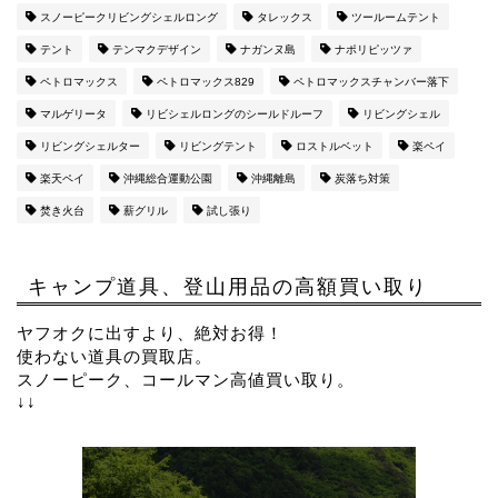
スノーピークリビングシェルロング
タレックス
ツールームテント
テント
テンマクデザイン
ナガンヌ島
ナポリピッツァ
ペトロマックス
ペトロマックス829
ペトロマックスチャンバー落下
マルゲリータ
リビシェルロングのシールドルーフ
リビングシェル
リビングシェルター
リビングテント
ロストルベット
楽ペイ
楽天ペイ
沖縄総合運動公園
沖縄離島
炭落ち対策
焚き火台
薪グリル
試し張り
キャンプ道具、登山用品の高額買い取り
ヤフオクに出すより、絶対お得！
使わない道具の買取店。
スノーピーク、コールマン高値買い取り。
↓↓