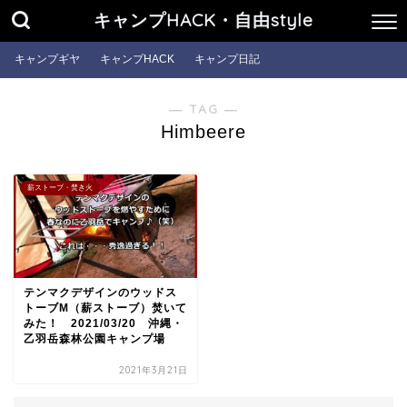
キャンプHACK・自由style
キャンプギヤ
キャンプHACK
キャンプ日記
― TAG ―
Himbeere
薪ストーブ・焚き火
テンマクデザインのウッドス
トーブM（薪ストーブ）焚いて
みた！ 2021/03/20 沖縄・
乙羽岳森林公園キャンプ場
2021年3月21日