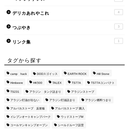
4
デリカあれやこれ
3
つぶやき
1
リンク集
タグから探す
camp hack
DODスゴイッス
EARTH ROCK
Hill Stone
Himbeere
HK500
TALEX
TS77A
TS77Aコンパクト
TS231
アラジン タンク詰まり
アラジンストーブ
アラジン灯油が出ない
アラジン灯油詰まり
アラジン燃料つまり
アルパカストーブ 反射板
アルパカストーブ 購入
イレブンオートキャンプパーク
ウッドストーブM
コールマンキャンプオーブン
シールドルーフ設営