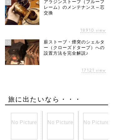
アラジンストーブ（ブルーフ
9
レーム）のメンテナンス～芯
交換
18910
view
薪ストーブ・煙突のシェルタ
10
ー（クローズドタープ）への
設置方法を完全解説♪
17121
view
旅に出たいなら・・・