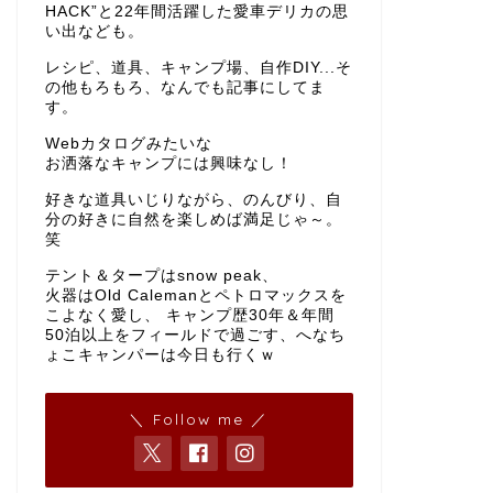
HACK”と22年間活躍した愛車デリカの思
い出なども。
レシピ、道具、キャンプ場、自作DIY...そ
の他もろもろ、なんでも記事にしてま
す。
Webカタログみたいな
お洒落なキャンプには興味なし！
好きな道具いじりながら、のんびり、自
分の好きに自然を楽しめば満足じゃ～。
笑
テント＆タープはsnow peak、
火器はOld Calemanとペトロマックスを
こよなく愛し、 キャンプ歴30年＆年間
50泊以上をフィールドで過ごす、へなち
ょこキャンパーは今日も行くｗ
＼ Follow me ／