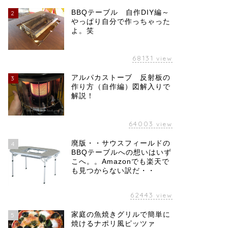
BBQテーブル 自作DIY編～
2
やっぱり自分で作っちゃった
よ。笑
68131
view
アルパカストーブ 反射板の
3
作り方（自作編）図解入りで
解説！
64003
view
廃版・・サウスフィールドの
4
BBQテーブルへの想いはいず
こへ。。Amazonでも楽天で
も見つからない訳だ・・
62443
view
家庭の魚焼きグリルで簡単に
5
焼けるナポリ風ピッツァ