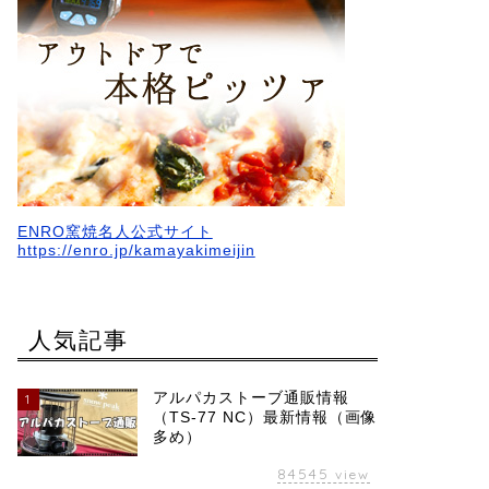
ENRO窯焼名人公式サイト
https://enro.jp/kamayakimeijin
人気記事
アルパカストーブ通販情報
1
（TS-77 NC）最新情報（画像
多め）
84545
view