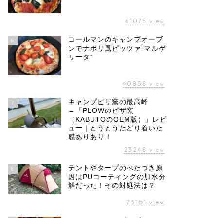
61075
view
コールマンのキャンプオーブ
6
ンでナポリ風ピッツァ”マルゲ
リータ”
40858
view
キャンプピザ窯の最高峰
7
→「PLOWのピザ窯
（KABUTOのOEM版）」レビ
ュー｜とうとうたどり着いた
感ありあり！
23248
view
テントやタープのべたつき原
8
因はPUコーティングの加水分
解だった！その対処法は？
23151
view