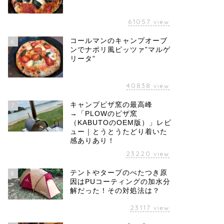
61057
view
コールマンのキャンプオーブ
6
ンでナポリ風ピッツァ”マルゲ
リータ”
40838
view
キャンプピザ窯の最高峰
7
→「PLOWのピザ窯
（KABUTOのOEM版）」レビ
ュー｜とうとうたどり着いた
感ありあり！
23220
view
テントやタープのべたつき原
8
因はPUコーティングの加水分
解だった！その対処法は？
23117
view