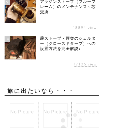
アラジンストーブ（ブルーフ
9
レーム）のメンテナンス～芯
交換
18894
view
薪ストーブ・煙突のシェルタ
10
ー（クローズドタープ）への
設置方法を完全解説♪
17106
view
旅に出たいなら・・・