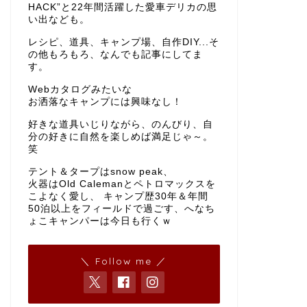
HACK”と22年間活躍した愛車デリカの思
い出なども。
レシピ、道具、キャンプ場、自作DIY...そ
の他もろもろ、なんでも記事にしてま
す。
Webカタログみたいな
お洒落なキャンプには興味なし！
好きな道具いじりながら、のんびり、自
分の好きに自然を楽しめば満足じゃ～。
笑
テント＆タープはsnow peak、
火器はOld Calemanとペトロマックスを
こよなく愛し、 キャンプ歴30年＆年間
50泊以上をフィールドで過ごす、へなち
ょこキャンパーは今日も行くｗ
＼ Follow me ／