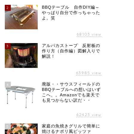
BBQテーブル 自作DIY編～
2
やっぱり自分で作っちゃった
よ。笑
68103
view
アルパカストーブ 反射板の
3
作り方（自作編）図解入りで
解説！
63985
view
廃版・・サウスフィールドの
4
BBQテーブルへの想いはいず
こへ。。Amazonでも楽天で
も見つからない訳だ・・
62423
view
家庭の魚焼きグリルで簡単に
5
焼けるナポリ風ピッツァ