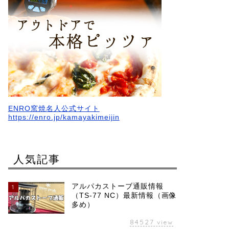
ENRO窯焼名人公式サイト
https://enro.jp/kamayakimeijin
人気記事
アルパカストーブ通販情報
1
（TS-77 NC）最新情報（画像
多め）
84527
view