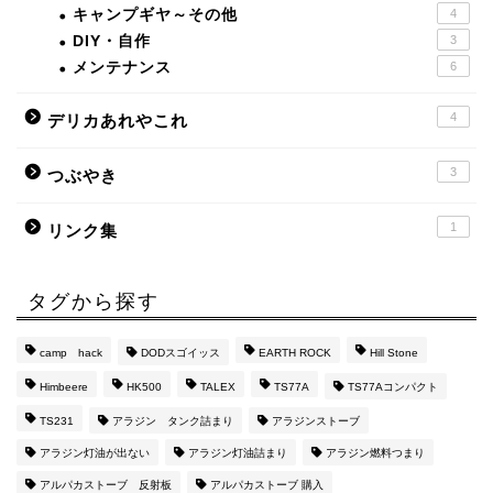
キャンプギヤ～その他
4
DIY・自作
3
メンテナンス
6
4
デリカあれやこれ
3
つぶやき
1
リンク集
タグから探す
camp hack
DODスゴイッス
EARTH ROCK
Hill Stone
Himbeere
HK500
TALEX
TS77A
TS77Aコンパクト
TS231
アラジン タンク詰まり
アラジンストーブ
アラジン灯油が出ない
アラジン灯油詰まり
アラジン燃料つまり
アルパカストーブ 反射板
アルパカストーブ 購入