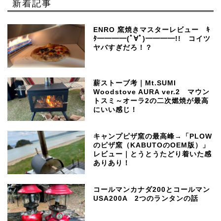
新着記事
ENRO 窯焼きマスターレビュー ｷ
ﾀ━━━━(ﾟ∀ﾟ)━━━━!! コイツ
ヤバすぎだろ！？
薪ストーブ考｜Mt.SUMI
Woodstove AURA ver.2 マウン
トスミ～オーラ2の二次燃焼が最高
にいい感じ！
キャンプピザ窯の最高峰→「PLOW
のピザ窯（KABUTOのOEM版）」
レビュー｜とうとうたどり着いた感
ありあり！
コールマンカナダ200とコールマン
USA200A 2つのランタンの話