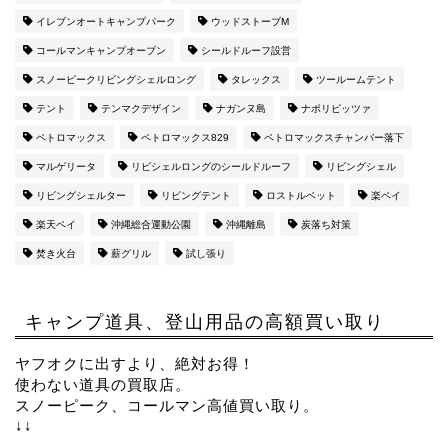
イレブンオートキャンプパーク
ウッドストーブM
コールマンキャンプオーブン
シールドルーフ設営
スノーピークリビングシェルロング
タレックス
ツールームテント
テント
テンマクデザイン
ナガンヌ島
ナポリピッツァ
ペトロマックス
ペトロマックス829
ペトロマックスチャンバー落下
マルゲリータ
リビシェルロングのシールドルーフ
リビングシェル
リビングシェルター
リビングテント
ロストルベット
楽ペイ
楽天ペイ
沖縄総合運動公園
沖縄離島
炭落ち対策
焚き火台
薪グリル
試し張り
キャンプ道具、登山用品の高額買い取り
ヤフオクに出すより、絶対お得！
使わない道具の買取店。
スノーピーク、コールマン高値買い取り。
↓↓