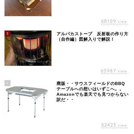
68109
view
3
アルパカストーブ 反射板の作り方
（自作編）図解入りで解説！
63987
view
4
廃版・・サウスフィールドのBBQ
テーブルへの想いはいずこへ。。
Amazonでも楽天でも見つからない
訳だ・・
62423
view