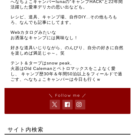
へなちょこキャンパーlunaの”キャンプHACK”と22年間
活躍した愛車デリカの思い出なども。
レシピ、道具、キャンプ場、自作DIY...その他もろも
ろ、なんでも記事にしてます。
Webカタログみたいな
お洒落なキャンプには興味なし！
好きな道具いじりながら、のんびり、自分の好きに自然
を楽しめば満足じゃ～。笑
テント＆タープはsnow peak、
火器はOld Calemanとペトロマックスをこよなく愛
し、 キャンプ歴30年＆年間50泊以上をフィールドで過
ごす、へなちょこキャンパーは今日も行くｗ
＼ Follow me ／
サイト内検索