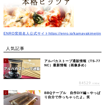
ENRO窯焼名人公式サイトhttps://enro.jp/kamayakimeijin
人気記事
1
アルパカストーブ通販情報（TS-77
NC）最新情報（画像多め）
84529
view
2
BBQテーブル 自作DIY編～やっぱ
り自分で作っちゃったよ。笑