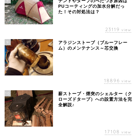
8
テントやタープのべたつき原因は
PUコーティングの加水分解だっ
た！その対処法は？
23119
view
9
アラジンストーブ（ブルーフレー
ム）のメンテナンス～芯交換
18896
view
10
薪ストーブ・煙突のシェルター（ク
ローズドタープ）への設置方法を完
全解説♪
17108
view