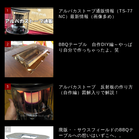
キャンプの楽しみ方
1
アルパカストーブ通販情報（TS-77
NC）最新情報（画像多め）
キャンプ日記
キャンプ場
2
BBQテーブル 自作DIY編～やっぱ
り自分で作っちゃったよ。笑
レシピ
キャンプギヤ＆メンテナ
ンス
3
アルパカストーブ 反射板の作り方
（自作編）図解入りで解説！
ランタン
テント・タープ・シェルタ
ー
4
廃版・・サウスフィールドのBBQテ
ーブルへの想いはいずこへ。。