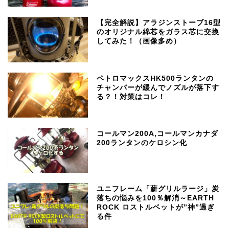
【完全解説】アラジンストーブ16型
のオリジナル綿芯をガラス芯に交換
してみた！（画像多め）
ペトロマックスHK500ランタンの
チャンバーが緩んでノズルが落下す
る？！対策はコレ！
コールマン200A,コールマンカナダ
200ランタンのケロシン化
ユニフレーム「薪グリルラージ」炭
落ちの悩みを100％解消～EARTH
ROCK ロストルベットが”神”過ぎ
る件