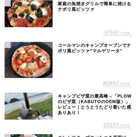
5
家庭の魚焼きグリルで簡単に焼ける
ナポリ風ピッツァ
61061
view
6
コールマンのキャンプオーブンでナ
ポリ風ピッツァ”マルゲリータ”
40842
view
7
キャンプピザ窯の最高峰→「PLOW
のピザ窯（KABUTOのOEM版）」
レビュー｜とうとうたどり着いた感
ありあり！
23222
view