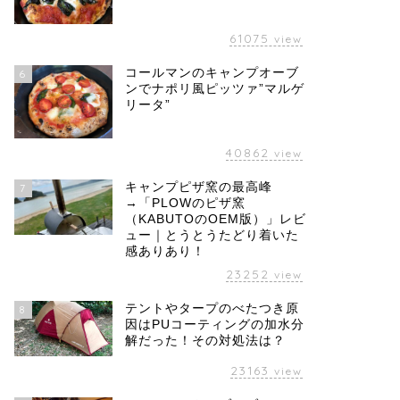
61075
view
コールマンのキャンプオーブ
6
ンでナポリ風ピッツァ”マルゲ
リータ”
40862
view
キャンプピザ窯の最高峰
7
→「PLOWのピザ窯
（KABUTOのOEM版）」レビ
ュー｜とうとうたどり着いた
感ありあり！
23252
view
テントやタープのべたつき原
8
因はPUコーティングの加水分
解だった！その対処法は？
23163
view