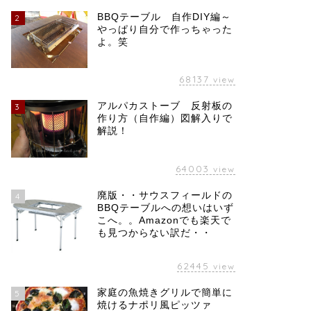
BBQテーブル 自作DIY編～
2
やっぱり自分で作っちゃった
よ。笑
68137
view
アルパカストーブ 反射板の
3
作り方（自作編）図解入りで
解説！
64003
view
廃版・・サウスフィールドの
4
BBQテーブルへの想いはいず
こへ。。Amazonでも楽天で
も見つからない訳だ・・
62445
view
家庭の魚焼きグリルで簡単に
5
焼けるナポリ風ピッツァ