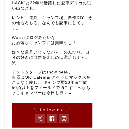
HACK”と22年間活躍した愛車デリカの思
い出なども。
レシピ、道具、キャンプ場、自作DIY...そ
の他もろもろ、なんでも記事にしてま
す。
Webカタログみたいな
お洒落なキャンプには興味なし！
好きな道具いじりながら、のんびり、自
分の好きに自然を楽しめば満足じゃ～。
笑
テント＆タープはsnow peak、
火器はOld Calemanとペトロマックスを
こよなく愛し、 キャンプ歴30年＆年間
50泊以上をフィールドで過ごす、へなち
ょこキャンパーは今日も行くｗ
＼ Follow me ／