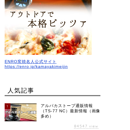
ENRO窯焼名人公式サイト
https://enro.jp/kamayakimeijin
人気記事
アルパカストーブ通販情報
1
（TS-77 NC）最新情報（画像
多め）
84547
view