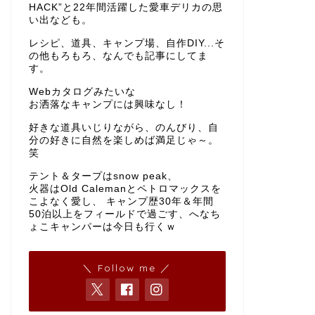
HACK”と22年間活躍した愛車デリカの思
い出なども。
レシピ、道具、キャンプ場、自作DIY...そ
の他もろもろ、なんでも記事にしてま
す。
Webカタログみたいな
お洒落なキャンプには興味なし！
好きな道具いじりながら、のんびり、自
分の好きに自然を楽しめば満足じゃ～。
笑
テント＆タープはsnow peak、
火器はOld Calemanとペトロマックスを
こよなく愛し、 キャンプ歴30年＆年間
50泊以上をフィールドで過ごす、へなち
ょこキャンパーは今日も行くｗ
＼ Follow me ／