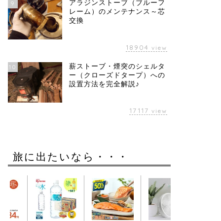
アラジンストーブ（ブルーフ
9
レーム）のメンテナンス～芯
交換
18904
view
薪ストーブ・煙突のシェルタ
10
ー（クローズドタープ）への
設置方法を完全解説♪
17117
view
旅に出たいなら・・・