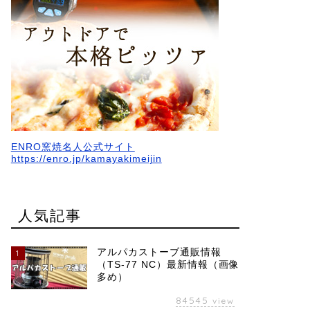
ENRO窯焼名人公式サイト
https://enro.jp/kamayakimeijin
人気記事
アルパカストーブ通販情報
1
（TS-77 NC）最新情報（画像
多め）
84545
view