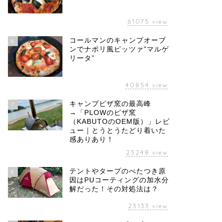
61075
view
コールマンのキャンプオーブ
6
ンでナポリ風ピッツァ”マルゲ
リータ”
40854
view
キャンプピザ窯の最高峰
7
→「PLOWのピザ窯
（KABUTOのOEM版）」レビ
ュー｜とうとうたどり着いた
感ありあり！
23248
view
テントやタープのべたつき原
8
因はPUコーティングの加水分
解だった！その対処法は？
23133
view